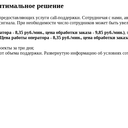
птимальное решение
редоставляющих услуги call-поддержки. Сотрудничая с нами, 
 сигнала. При необходимости число сотрудников может быть уве
ора - 8,35 руб./мин., цена обработки заказа - 9,85 руб./мин.)
,
(Цена работы оператора - 8,35 руб./мин., цена обработки заказа 
екты за три дня;
от объема поддержки. Развернутую информацию об условиях со
Поля, отмеченные «*», обязательны к заполнению
одтверждаю, что я ознакомлен и согласен с «
политикой конфид